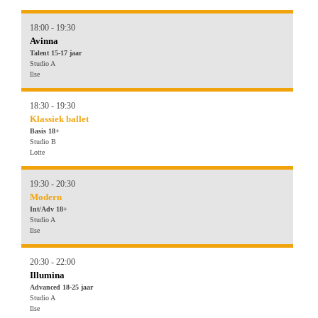
18:00 - 19:30
Avinna
Talent 15-17 jaar
Studio A
Ilse
18:30 - 19:30
Klassiek ballet
Basis 18+
Studio B
Lotte
19:30 - 20:30
Modern
Int/Adv 18+
Studio A
Ilse
20:30 - 22:00
Illumina
Advanced 18-25 jaar
Studio A
Ilse