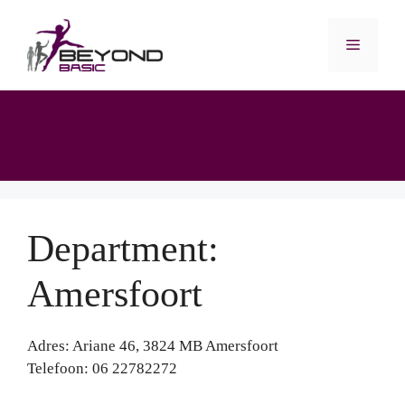
Ga
naar
Menu
de
inhoud
Department:
Amersfoort
Adres: Ariane 46, 3824 MB Amersfoort
Telefoon: 06 22782272